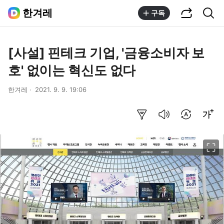
공유하기
통합검색
한겨레
구독
[사설] 핀테크 기업, '금융소비자 보
호' 없이는 혁신도 없다
한겨레
2021. 9. 9. 19:06
요약보기
음성으로 듣기
번역 설정
글씨크기 조절하기
이미지 크게 보기