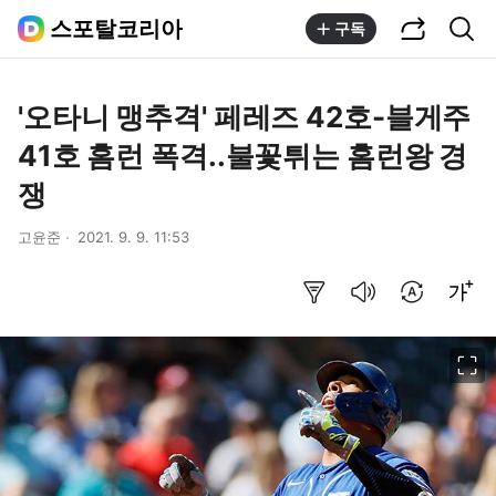
공유하기
통합검색
스포탈코리아
구독
'오타니 맹추격' 페레즈 42호-블게주
41호 홈런 폭격..불꽃튀는 홈런왕 경
쟁
고윤준
2021. 9. 9. 11:53
요약보기
음성으로 듣기
번역 설정
글씨크기 조절하기
이미지 크게 보기