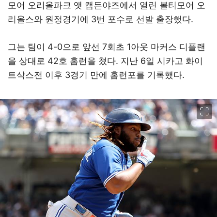
모어 오리올파크 앳 캠든야즈에서 열린 볼티모어 오
리올스와 원정경기에 3번 포수로 선발 출장했다.
그는 팀이 4-0으로 앞선 7회초 1아웃 마커스 디플랜
을 상대로 42호 홈런을 쳤다. 지난 6일 시카고 화이
트삭스전 이후 3경기 만에 홈런포를 기록했다.
이미지 크게 보기