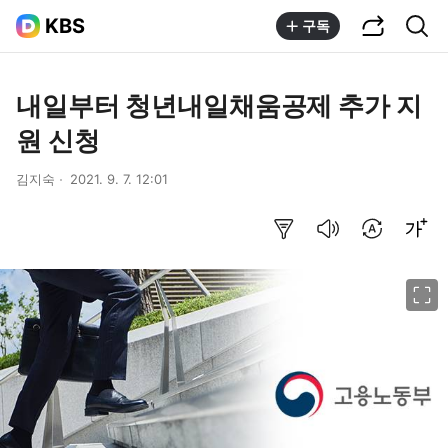
공유하기
통합검색
KBS
구독
내일부터 청년내일채움공제 추가 지
원 신청
김지숙
2021. 9. 7. 12:01
요약보기
음성으로 듣기
번역 설정
글씨크기 조절하기
이미지 크게 보기