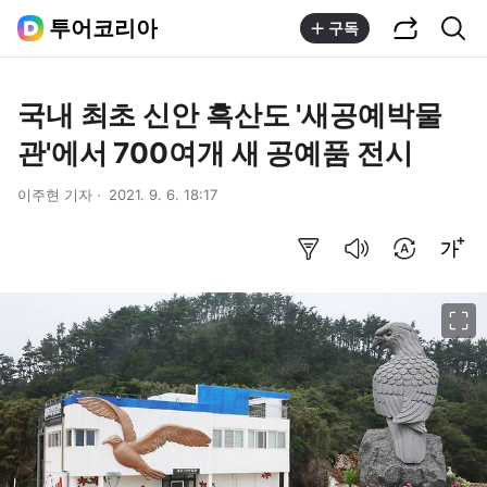
공유하기
통합검색
투어코리아
구독
국내 최초 신안 흑산도 '새공예박물
관'에서 700여개 새 공예품 전시
이주현 기자
2021. 9. 6. 18:17
요약보기
음성으로 듣기
번역 설정
글씨크기 조절하기
이미지 크게 보기