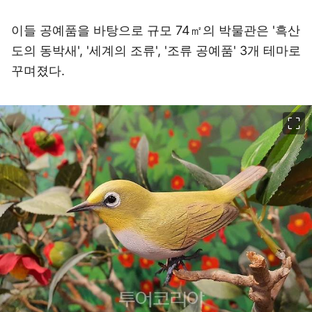
이들 공예품을 바탕으로 규모 74㎡의 박물관은 '흑산
도의 동박새', '세계의 조류', '조류 공예품' 3개 테마로
꾸며졌다.
이미지 크게 보기