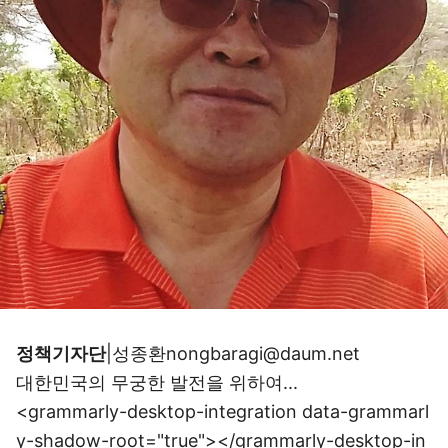
정책기자단
|성종환
nongbaragi@daum.net
대한민국의 무궁한 발전을 위하여...
<grammarly-desktop-integration data-grammarl
y-shadow-root="true"></grammarly-desktop-in