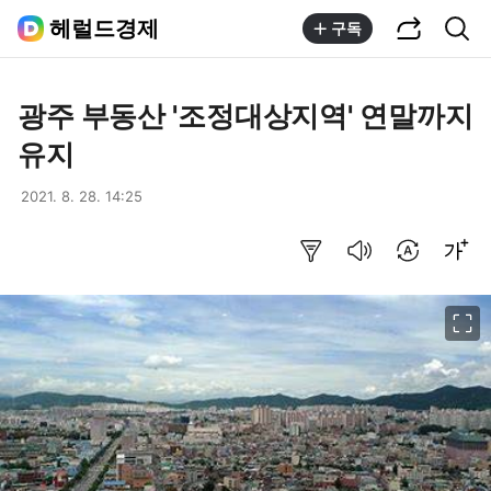
공유하기
통합검색
헤럴드경제
구독
광주 부동산 '조정대상지역' 연말까지
유지
2021. 8. 28. 14:25
요약보기
음성으로 듣기
번역 설정
글씨크기 조절하기
이미지 크게 보기