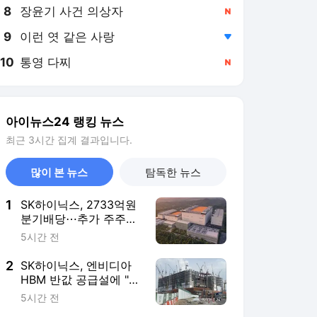
8
장윤기 사건 의상자
,신규
9
이런 엿 같은 사랑
,하락
10
통영 다찌
,신규
아이뉴스24 랭킹 뉴스
최근 3시간 집계 결과입니다.
많이 본 뉴스
탐독한 뉴스
1
SK하이닉스, 2733억원
분기배당⋯추가 주주환
원안 3분기 발표
5시간 전
2
SK하이닉스, 엔비디아
HBM 반값 공급설에 "전
혀 사실무근"
5시간 전