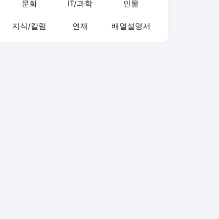
문화
IT/과학
인물
지식/칼럼
연재
배열설명서