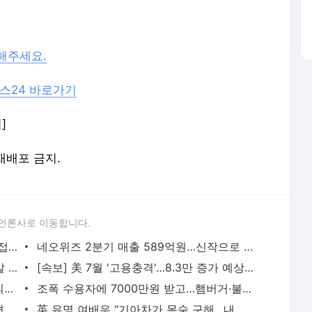
해주세요.
스24 바로가기
]
 재배포 금지.
언론사로 이동합니다.
네오위즈, '블레스 언리쉬드 PC' 스팀 동접 7만명 돌파
네오위즈 2분기 매출 589억원…신작으로 성장 기반 마련
네오위즈-강원랜드 게임 콘텐츠 공동개발 협약 체결
[속보] 美 7월 '고용충격'…8.3만 증가 예상했는데 2.3만 감소
'장윤기 피해자' 구하려다 다친 남고생, 의상자 인정…국가 지원
조폭 수용자에 7000만원 받고…햄버거·불닭 건넨 교도관
[속보] 아내 공구로 고문하고 감금한 남편, 구속…"도주 우려"
英 유명 여배우 "기아차가 목숨 구해…내 이름 '기아'로 바꿀 것"