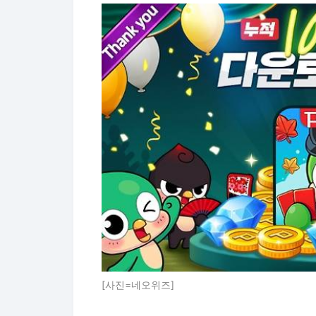
[사진=네오위즈]