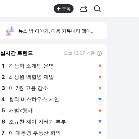
공유하기
검색
구독
뉴스 밖 이야기, 다음 커뮤니티 웹에서 보기
실시간 트렌드
오늘 13:07 기준
툴팁보기
1
김상혁 소개팅 운명
,신규
2
최성원 백혈병 재발
,신규
3
미 7월 고용 감소
,신규
4
황희 버스하우스 제안
,하락
5
재벌x형사
,상승
6
조규찬 해이 기러기 부부
,하락
7
이 대통령 부동산 회의
,하락