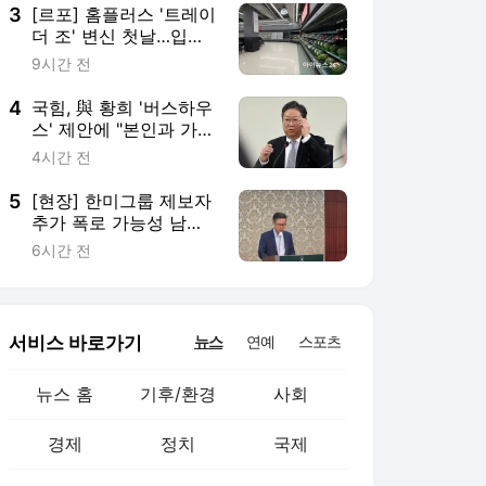
3
[르포] 홈플러스 '트레이
더 조' 변신 첫날…입고
율 30%에 진열대 '텅'
9시간 전
4
국힘, 與 황희 '버스하우
스' 제안에 "본인과 가족
이 1호로 입주해라"
4시간 전
5
[현장] 한미그룹 제보자
추가 폭로 가능성 남
겨⋯취득 경로는 여전히
6시간 전
의문
서비스 바로가기
뉴스
연예
스포츠
뉴스 홈
기후/환경
사회
경제
정치
국제