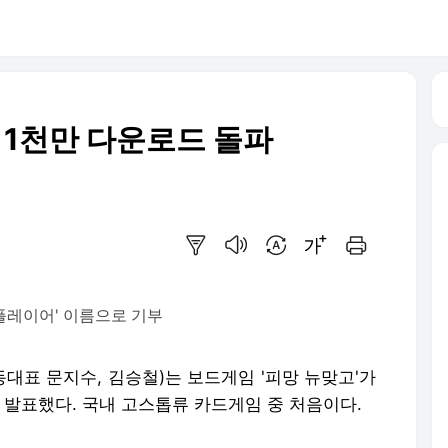
, 1천만 다운로드 돌파
요약보기
음성으로 듣기
번역 설정
글씨크기 조절하기
인쇄하기
 플레이어' 이름으로 기부
동대표 문지수, 김승철)는 보드게임 '피망 뉴맞고'가
 발표했다. 국내 고스톱류 카드게임 중 처음이다.