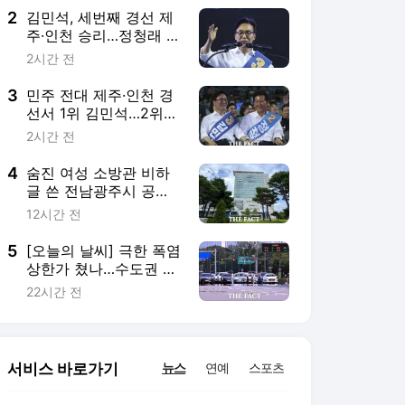
2
김민석, 세번째 경선 제
주·인천 승리…정청래 제
치고 선두
2시간 전
3
민주 전대 제주·인천 경
선서 1위 김민석…2위
정청래
2시간 전
4
숨진 여성 소방관 비하
글 쓴 전남광주시 공무
원 입건
12시간 전
5
[오늘의 날씨] 극한 폭염
상한가 쳤나…수도권 소
나기, 동해안에 폭우
22시간 전
서비스 바로가기
뉴스
연예
스포츠