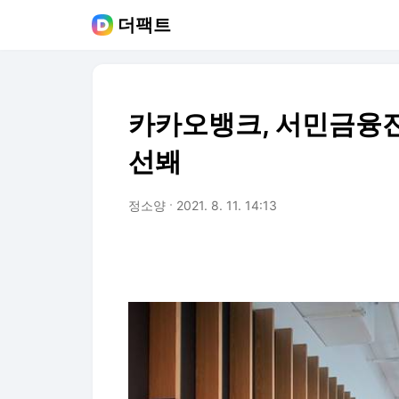
더팩트
카카오뱅크, 서민금융진
선봬
정소양
2021. 8. 11. 14:13