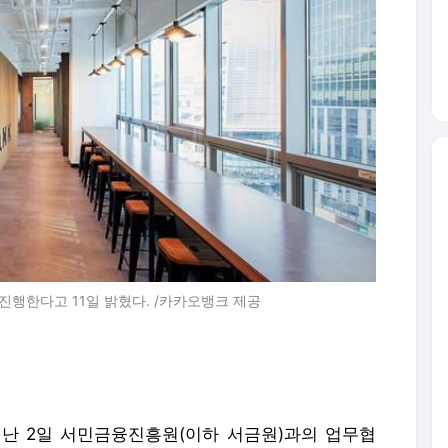
진행한다고 11일 밝혔다. /카카오뱅크 제공
난 2일 서민금융진흥원(이하 서금원)과의 업무협