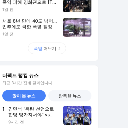
폭염 피해 영화관으로 [TF
사진관]
1일 전
서울 8년 만에 40도 넘어…
입추에도 극한 폭염 절정
1일 전
폭염
더보기
더팩트 랭킹 뉴스
최근 3시간 집계 결과입니다.
많이 본 뉴스
탐독한 뉴스
1
김민석 "폭탄 선언으로
합당 망가져서야" vs
"정청래 "남 탓 전문가"
9시간 전