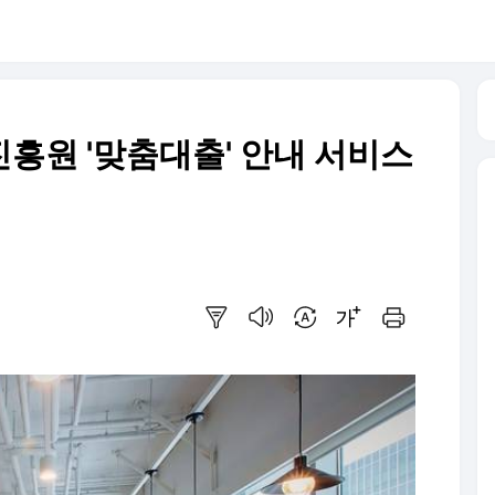
흥원 '맞춤대출' 안내 서비스
요약보기
음성으로 듣기
번역 설정
글씨크기 조절하기
인쇄하기