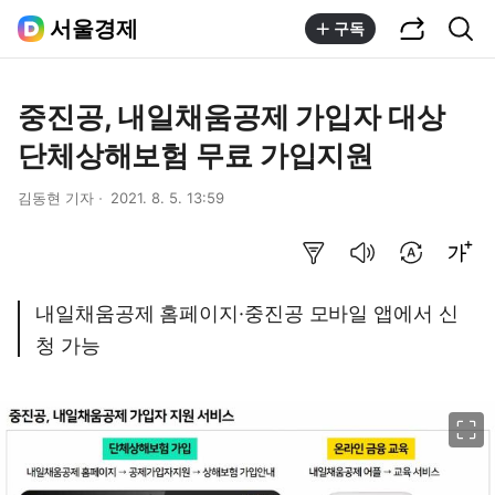
공유하기
통합검색
서울경제
구독
중진공, 내일채움공제 가입자 대상
단체상해보험 무료 가입지원
김동현 기자
2021. 8. 5. 13:59
요약보기
음성으로 듣기
번역 설정
글씨크기 조절하기
내일채움공제 홈페이지·중진공 모바일 앱에서 신
청 가능
이미지 크게 보기