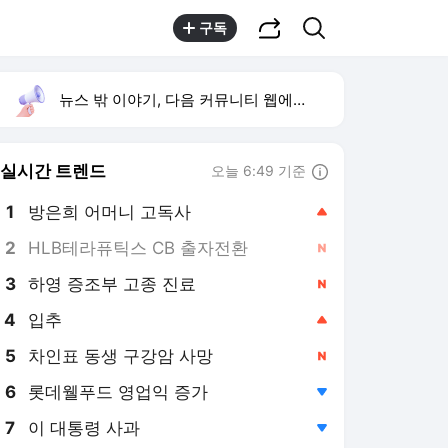
공유하기
검색
구독
뉴스 밖 이야기, 다음 커뮤니티 웹에서 보기
실시간 트렌드
오늘 6:49 기준
툴팁보기
1
방은희 어머니 고독사
,상승
2
HLB테라퓨틱스 CB 출자전환
,신규
3
하영 증조부 고종 진료
,신규
4
입추
,상승
5
차인표 동생 구강암 사망
,신규
6
롯데웰푸드 영업익 증가
,하락
7
이 대통령 사과
,하락