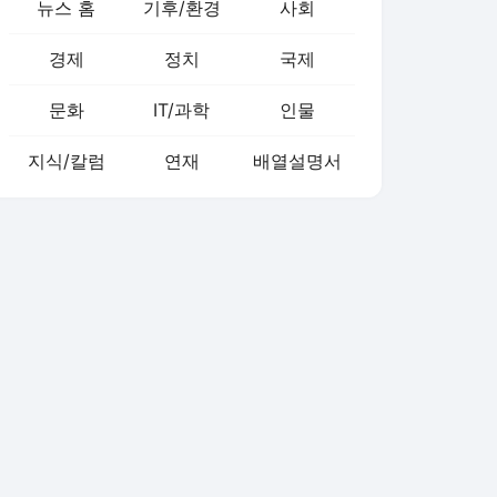
뉴스 홈
기후/환경
사회
경제
정치
국제
문화
IT/과학
인물
지식/칼럼
연재
배열설명서