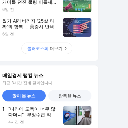
개미들 던진 물량 이틀새
8.5조 쓸어담아
6일 전
월가 AI레버리지 '25살 타
짜'의 항복 … 美증시 반색
6일 전
롤러코스피
더보기
매일경제 랭킹 뉴스
최근 3시간 집계 결과입니다.
많이 본 뉴스
탐독한 뉴스
1
“나라에 도둑이 너무 많
다더니”…부정수급 적발
1300억 ‘역대 최대’
4시간 전