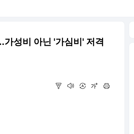
..가성비 아닌 '가심비' 저격
요약보기
음성으로 듣기
번역 설정
글씨크기 조절하기
인쇄하기