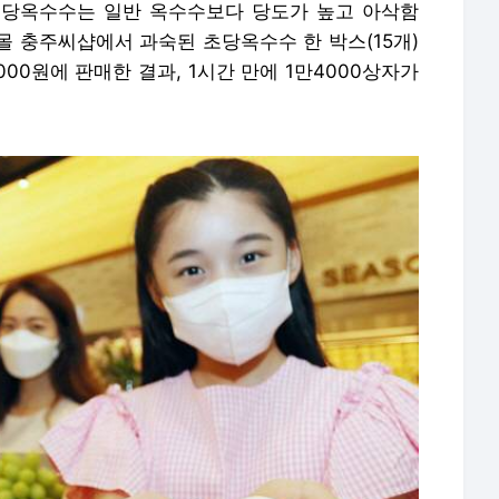
초당옥수수는 일반 옥수수보다 당도가 높고 아삭함
몰 충주씨샵에서 과숙된 초당옥수수 한 박스(15개)
000원에 판매한 결과, 1시간 만에 1만4000상자가