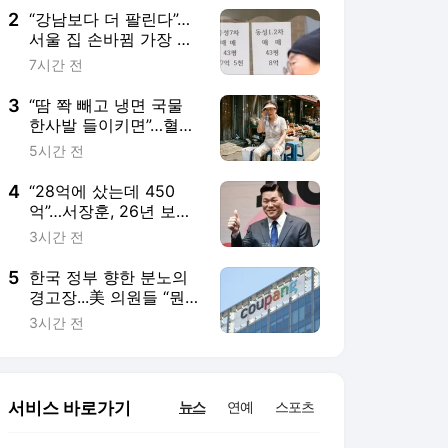
2
“강남보다 더 팔린다”…
서울 집 손바뀜 가장 많
은 곳 ‘은평·중랑’
7시간 전
3
“땀 쫙 빼고 냉면 국물
한사발 들이키면”…혈압
도 쭈욱 올라갑니다
5시간 전
4
“28억에 샀는데 450
억”…서장훈, 26년 보유
양재역 빌딩 매각 추진
3시간 전
5
한국 정부 향한 분노의
경고장...美 의원들 “뭔
데 우리 기업을 검열하
3시간 전
나”
서비스 바로가기
뉴스
연예
스포츠