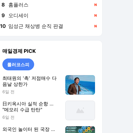
8
홈플러스
,신규
9
오디세이
,신규
10
임성근 채상병 순직 판결
,신규
매일경제
PICK
롤러코스피
최태원의 '촉' 저점매수 다
음날 상한가
6일 전
日키옥시아 실적 순항 …
"메모리 수급 탄탄"
6일 전
외국인 놀이터 된 국장 …