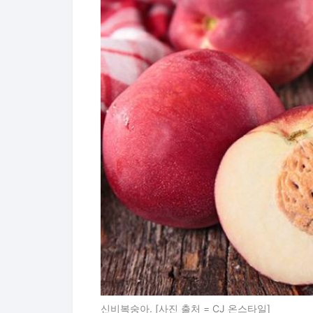
신비복숭아. [사진 출처 = CJ 온스타일]