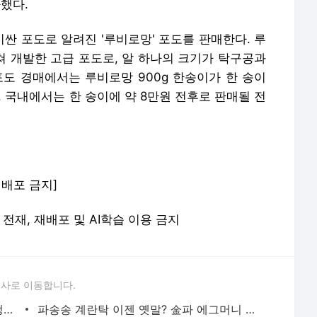
가했다.
싼 포도로 알려진 '루비로망' 포도를 판매한다. 루
쳐 개발한 고급 포도로, 알 하나의 크기가 탁구공과
포도 경매에서는 루비로망 900g 한송이가 한 송이
다. 국내에서는 한 송이에 약 8만원 전후로 판매될 전
 재배포 금지]
 무단 전재, 재배포 및 AI학습 이용 금지
론사로 이동합니다.
"캠핑장비 없이 몸만 오세요"…청정원 `정원캠핑` 인기몰이
파송송 계란탁 이젠 옛말? 金파 에그머니 이어 라면 값도 오른다