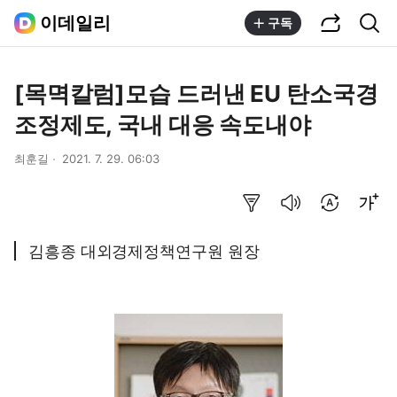
공유하기
통합검색
이데일리
구독
[목멱칼럼]모습 드러낸 EU 탄소국경
조정제도, 국내 대응 속도내야
최훈길
2021. 7. 29. 06:03
요약보기
음성으로 듣기
번역 설정
글씨크기 조절하기
김흥종 대외경제정책연구원 원장