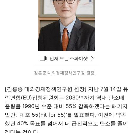
갤러리
먼저 보는 스파이샷
바로가기
김흥종 대외경제정책연구원 원장.
[김흥종 대외경제정책연구원 원장] 지난 7월 14일 유
럽연합(EU)집행위원회는 2030년까지 역내 탄소배
출량을 1990년 수준 대비 55% 감축하겠다는 패키지
법안, ‘핏포 55(Fit for 55)’를 발표했다. 이전에 약속
했던 40% 목표를 넘어서 더 급진적으로 탄소를 줄이
겠다는 것이다.