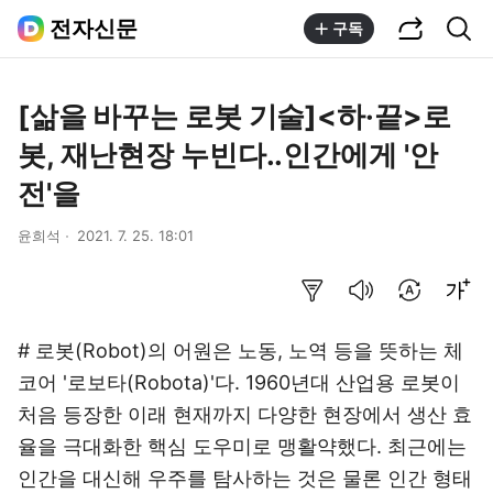
공유하기
통합검색
전자신문
구독
[삶을 바꾸는 로봇 기술]<하·끝>로
봇, 재난현장 누빈다..인간에게 '안
전'을
윤희석
2021. 7. 25. 18:01
요약보기
음성으로 듣기
번역 설정
글씨크기 조절하기
# 로봇(Robot)의 어원은 노동, 노역 등을 뜻하는 체
코어 '로보타(Robota)'다. 1960년대 산업용 로봇이
처음 등장한 이래 현재까지 다양한 현장에서 생산 효
율을 극대화한 핵심 도우미로 맹활약했다. 최근에는
인간을 대신해 우주를 탐사하는 것은 물론 인간 형태