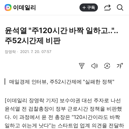
공유하기
통합검색
이데일리
구독
윤석열 "주120시간 바짝 일하고.."..
주52시간제 비판
장영락
2021. 7. 20. 07:57
요약보기
음성으로 듣기
번역 설정
글씨크기 조절하기
매일경제 인터뷰, 주52시간제에 "실패한 정책"
[이데일리 장영락 기자] 보수야권 대선 주자로 나선
윤석열 전 검찰총장이 정부 근로시간 정책을 비판했
다. 이 과정에서 윤 전 총장은 “120시간이라도 바짝
일하고 쉬는게 낫다”는 스타트업 업계 의견을 전달하