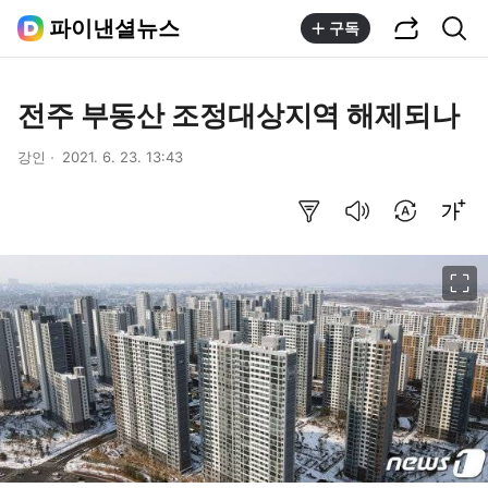
공유하기
통합검색
파이낸셜뉴스
구독
전주 부동산 조정대상지역 해제되나
강인
2021. 6. 23. 13:43
요약보기
음성으로 듣기
번역 설정
글씨크기 조절하기
이미지 크게 보기