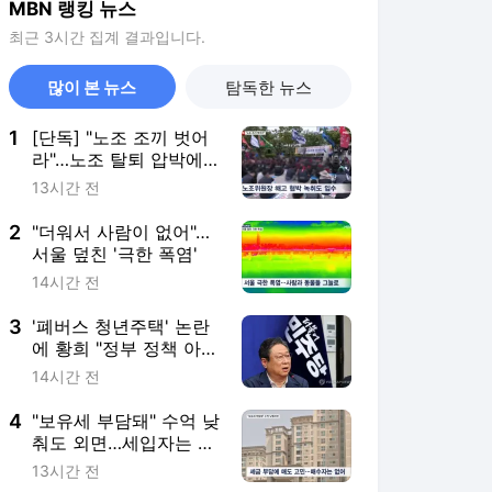
MBN 랭킹 뉴스
최근 3시간 집계 결과입니다.
많이 본 뉴스
탐독한 뉴스
1
[단독] "노조 조끼 벗어
라"…노조 탈퇴 압박에
해고 협박도
13시간 전
2
"더워서 사람이 없어"…
서울 덮친 '극한 폭염'
14시간 전
3
'폐버스 청년주택' 논란
에 황희 "정부 정책 아
냐…주교복합이 핵심"
14시간 전
4
"보유세 부담돼" 수억 낮
춰도 외면…세입자는 집
주인 들어올까 걱정
13시간 전