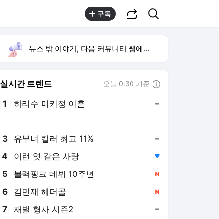
공유하기
검색
구독
뉴스 밖 이야기, 다음 커뮤니티 웹에서 보기
실시간 트렌드
오늘 0:30 기준
툴팁보기
1
하리수 미키정 이혼
,유지
2
류혜영 나혼자산다 고경표
,신규
3
유부녀 킬러 최고 11%
,유지
4
이런 엿 같은 사랑
,하락
5
블랙핑크 데뷔 10주년
,신규
6
김민재 헤더골
,신규
7
재벌 형사 시즌2
,유지