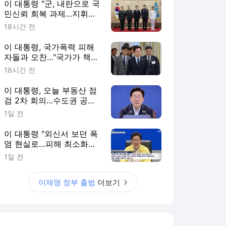
이 대통령 "군, 내란으로 국
민신뢰 회복 과제…지휘부
헌신해달라"
18시간 전
이 대통령, 국가폭력 피해
자들과 오찬…"국가가 책임
지고 치유"
18시간 전
이 대통령, 오늘 부동산 점
검 2차 회의…수도권 공급
대책 논의한다
1일 전
이 대통령 "외신서 보던 폭
염 현실로…피해 최소화에
행정력 총동원"
1일 전
이재명 정부 출범
더보기