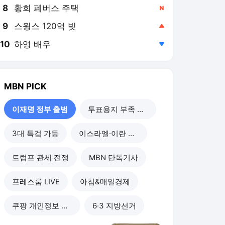
8
황희 폐버스 주택
,신규
9
스윙스 120억 빚
,상승
10
하영 배우
,하락
MBN
PICK
이재명 정부 출범
투표용지 부족 사태
3대 특검 가동
이스라엘·이란 전쟁
트럼프 관세 전쟁
MBN 단독기사
프레스룸 LIVE
아침&매일경제
쿠팡 개인정보 유출
6·3 지방선거