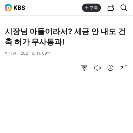
공유하기
통합검색
KBS
구독
시장님 아들이라서? 세금 안 내도 건
축 허가 무사통과!
이대완
2021. 6. 11. 09:11
요약보기
음성으로 듣기
번역 설정
글씨크기 조절하기