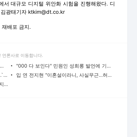
지에서 대규모 디지털 위안화 시험을 진행해왔다. 디
광태기자 ktkim@dt.co.kr
및 재배포 금지.
 언론사로 이동합니다.
식 중 신부 숨지자 처제와 결혼한 인도 신랑…시신은 옆방에
"000 다 보인다" 민원인 성희롱 발언에 기절한 여성 공무원…입원 치료
200㎏ 비단뱀 허리에 감고 즐거운 질주…`간큰` 말레이 오토바이맨
입 연 전지현 "이혼설이라니, 사실무근…허위사실에 법적 조치"[전문]
탈레반 총격에 구사일생 말랄라…패션잡지 `보그` 뜨겁게 달궜다
서비스 약관/정책