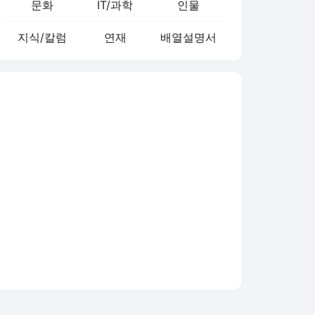
문화
IT/과학
인물
지식/칼럼
연재
배열설명서