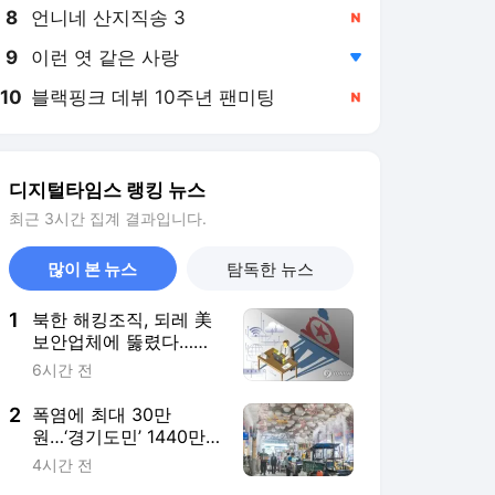
8
언니네 산지직송 3
,신규
9
이런 엿 같은 사랑
,하락
10
블랙핑크 데뷔 10주년 팬미팅
,신규
디지털타임스 랭킹 뉴스
최근 3시간 집계 결과입니다.
많이 본 뉴스
탐독한 뉴스
1
북한 해킹조직, 되레 美
보안업체에 뚫렸다…
1640개 기업 해킹 사실
6시간 전
들통나
2
폭염에 최대 30만
원…‘경기도민’ 1440만
명은 자동 가입된 ‘이것’
4시간 전