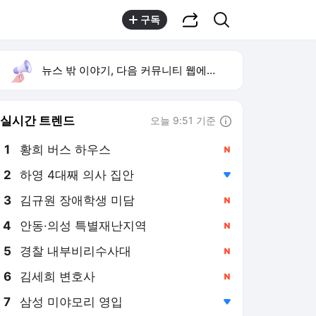
공유하기
검색
구독
뉴스 밖 이야기, 다음 커뮤니티 웹에서 보기
실시간 트렌드
오늘 9:51 기준
툴팁보기
1
황희 버스 하우스
,신규
2
하영 4대째 의사 집안
,하락
3
김규원 장애학생 미담
,신규
4
안동·의성 특별재난지역
,신규
5
경찰 내부비리수사대
,신규
6
김세희 변호사
,신규
7
삼성 미야모리 영입
,하락