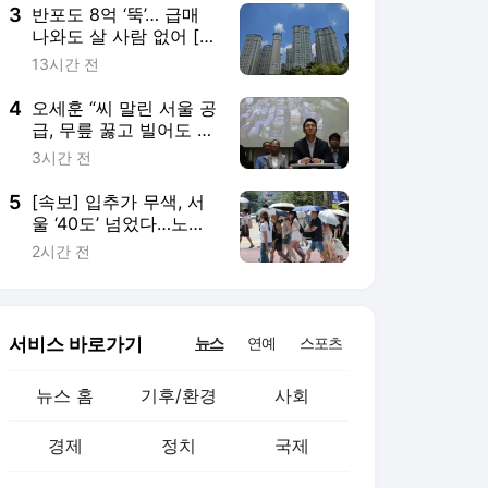
3
반포도 8억 ‘뚝’… 급매
나와도 살 사람 없어 [안
다솜의 家봄]
13시간 전
4
오세훈 “씨 말린 서울 공
급, 무릎 꿇고 빌어도 모
자랄텐데…與 적반하장”
3시간 전
5
[속보] 입추가 무색, 서
울 ‘40도’ 넘었다…노원
구 40.2도 기록
2시간 전
서비스 바로가기
뉴스
연예
스포츠
뉴스 홈
기후/환경
사회
경제
정치
국제