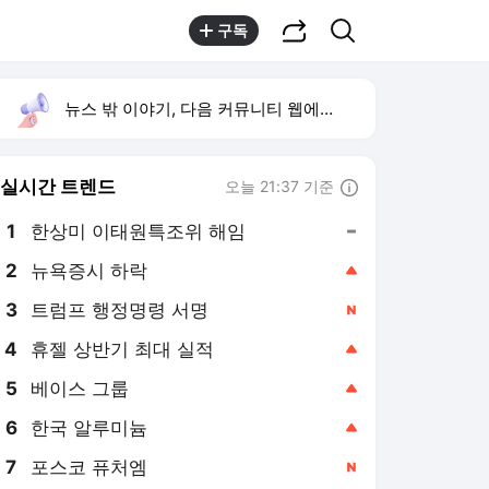
공유하기
검색
구독
뉴스 밖 이야기, 다음 커뮤니티 웹에서 보기
실시간 트렌드
오늘 21:37 기준
툴팁보기
1
한상미 이태원특조위 해임
,유지
2
뉴욕증시 하락
,상승
3
트럼프 행정명령 서명
,신규
4
휴젤 상반기 최대 실적
,상승
5
베이스 그룹
,상승
6
한국 알루미늄
,상승
7
포스코 퓨처엠
,신규