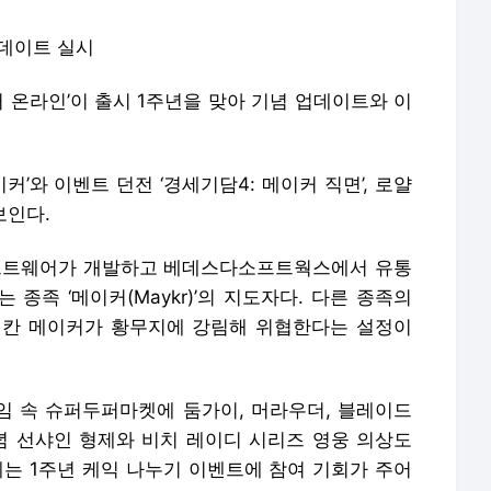
업데이트 실시
 온라인’이 출시 1주년을 맞아 기념 업데이트와 이
커’와 이벤트 던전 ‘경세기담4: 메이커 직면’, 로얄
보인다.
소프트웨어가 개발하고 베데스다소프트웍스에서 유통
는 종족 ‘메이커(Maykr)’의 지도자다. 다른 종족의
 칸 메이커가 황무지에 강림해 위협한다는 설정이
게임 속 슈퍼두퍼마켓에 둠가이, 머라우더, 블레이드
념 선샤인 형제와 비치 레이디 시리즈 영웅 의상도
게는 1주년 케익 나누기 이벤트에 참여 기회가 주어