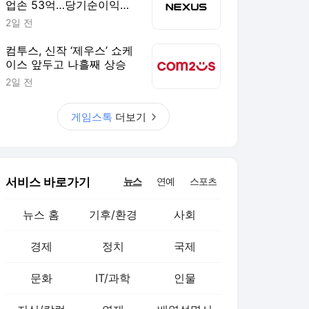
업손 53억…당기순이익은
81억 “원스토어 효과”
2일 전
컴투스, 신작 ‘제우스’ 쇼케
이스 앞두고 나흘째 상승
2일 전
게임스톡
더보기
서비스 바로가기
뉴스
연예
스포츠
뉴스 홈
기후/환경
사회
경제
정치
국제
문화
IT/과학
인물