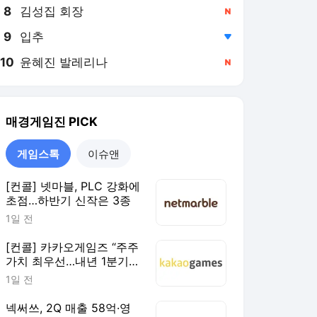
8
김성집 회장
,신규
9
입추
,하락
10
윤혜진 발레리나
,신규
매경게임진
PICK
게임스톡
이슈앤
[컨콜] 넷마블, PLC 강화에
초점…하반기 신작은 3종
1일 전
[컨콜] 카카오게임즈 “주주
가치 최우선…내년 1분기
흑전 가능”
1일 전
넥써쓰, 2Q 매출 58억·영