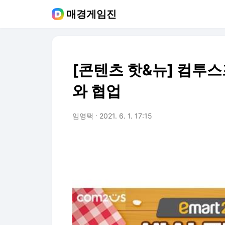
매경게임진
[콘텐츠 핫&뉴] 컴투
와 협업
임영택
2021. 6. 1. 17:15