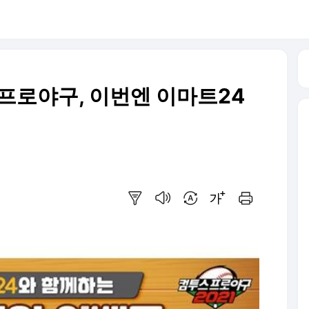
스프로야구, 이번엔 이마트24
요약보기
음성으로 듣기
번역 설정
글씨크기 조절하기
인쇄하기