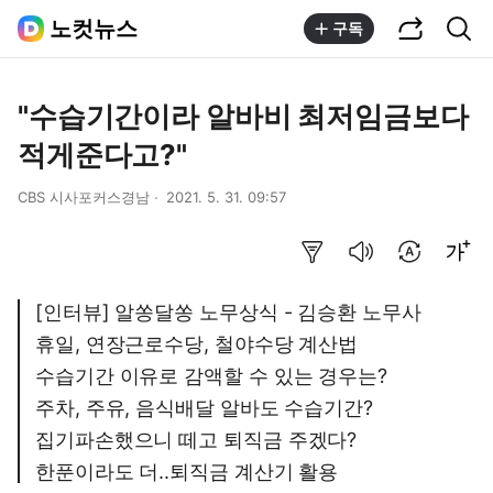
공유하기
통합검색
노컷뉴스
구독
"수습기간이라 알바비 최저임금보다
적게준다고?"
CBS 시사포커스경남
2021. 5. 31. 09:57
요약보기
음성으로 듣기
번역 설정
글씨크기 조절하기
[인터뷰] 알쏭달쏭 노무상식 - 김승환 노무사
휴일, 연장근로수당, 철야수당 계산법
수습기간 이유로 감액할 수 있는 경우는?
주차, 주유, 음식배달 알바도 수습기간?
집기파손했으니 떼고 퇴직금 주겠다?
한푼이라도 더..퇴직금 계산기 활용