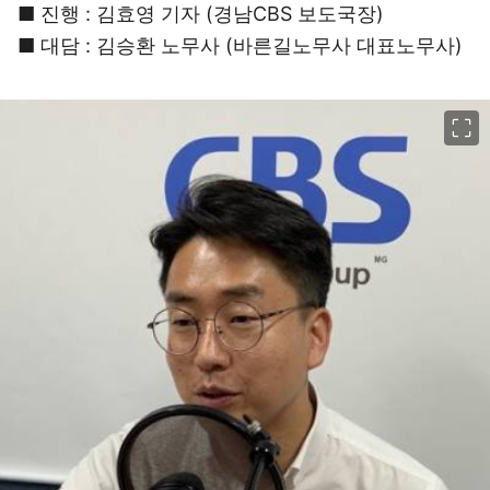
■ 진행 : 김효영 기자 (경남CBS 보도국장)
■ 대담 : 김승환 노무사 (바른길노무사 대표노무사)
이미지 크게 보기