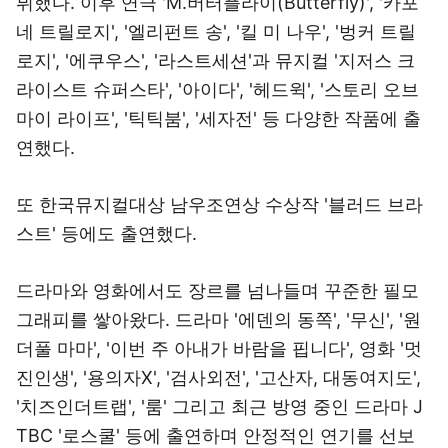
뷔했다. 이후 연극 'M.버터플라이(Butterfly)', '카포
네 트릴로지', '엘리펀트 송', '킬 미 나우', '벙커 트릴
로지', '에쿠우스', '라스트세션'과 뮤지컬 '지저스 크
라이스트 슈퍼스타', '아이다', '헤드윅', '스토리 오브
마이 라이프', '틱틱붐', '세자전' 등 다양한 작품에 출
연했다.
또 한국뮤지컬대상 남우조연상 수상작 '블러드 브라
스트' 등에도 출연했다.
드라마와 영화에서도 장르를 넘나들며 꾸준한 필모
그래피를 쌓아왔다. 드라마 '에덴의 동쪽', '무신', '원
더풀 마마', '이번 주 아내가 바람을 핍니다', 영화 '멋
진인생', '용의자X', '검사외전', '고산자, 대동여지도',
'치즈인더트랩', '룸' 그리고 최근 방영 중인 드라마 J
TBC '로스쿨' 등에 출연하며 안정적인 연기를 선보