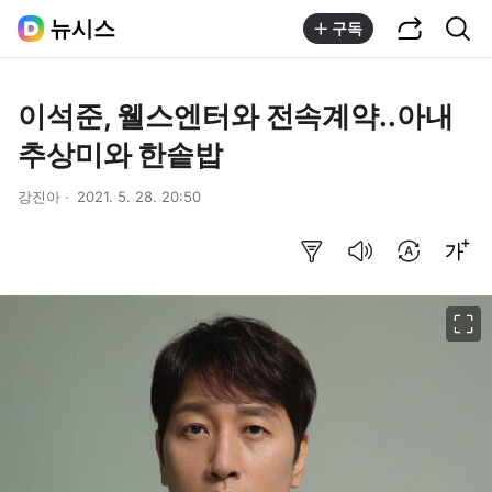
공유하기
통합검색
뉴시스
구독
이석준, 웰스엔터와 전속계약..아내
추상미와 한솥밥
강진아
2021. 5. 28. 20:50
요약보기
음성으로 듣기
번역 설정
글씨크기 조절하기
이미지 크게 보기