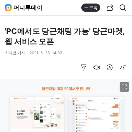
공유하기
통합검색
머니투데이
구독
'PC에서도 당근채팅 가능' 당근마켓,
웹 서비스 오픈
최태범 기자
2021. 5. 28. 14:33
요약보기
음성으로 듣기
번역 설정
글씨크기 조절하기
이미지 크게 보기