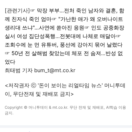
[관련기사]☞
막장 부부…전처 죽인 남자와 결혼, 함
께 친자식 죽인 엄마
☞
"가난한 애가 왜 오버나이트
생리대 쓰냐"…사연에 쏟아진 응원
☞
인도 공중화장
실서 여성 집단성폭행…전봇대에 나체로 매달아
☞
조회수에 눈 먼 유튜버, 풍선에 강아지 묶어 날렸다
☞
50년 전 살해범 찾았는데 체포 전 숨져…반성 없
었다
최태범 기자 bum_t@mt.co.kr
<저작권자 ⓒ '돈이 보이는 리얼타임 뉴스' 머니투데
이, 무단전재 및 재배포 금지>
Copyright © 머니투데이 & mt.co.kr. 무단 전재 및 재배포, AI학습 이용
금지.