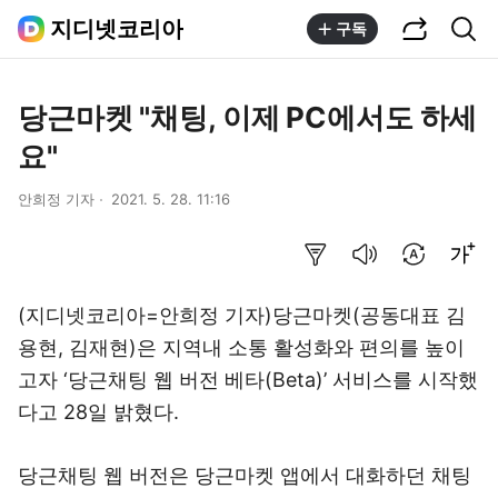
공유하기
통합검색
지디넷코리아
구독
당근마켓 "채팅, 이제 PC에서도 하세
요"
안희정 기자
2021. 5. 28. 11:16
요약보기
음성으로 듣기
번역 설정
글씨크기 조절하기
(지디넷코리아=안희정 기자)당근마켓(공동대표 김
용현, 김재현)은 지역내 소통 활성화와 편의를 높이
고자 ‘당근채팅 웹 버전 베타(Beta)’ 서비스를 시작했
다고 28일 밝혔다.
당근채팅 웹 버전은 당근마켓 앱에서 대화하던 채팅