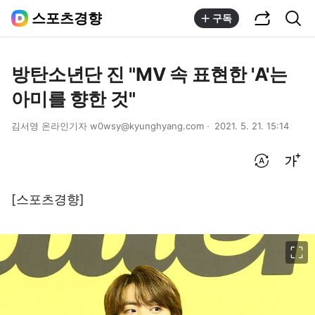
공유하기
통합검색
스포츠경향
구독
방탄소년단 진 "MV 속 표현한 'A'는
아미를 향한 것"
김서영 온라인기자 w0wsy@kyunghyang.com
2021. 5. 21. 15:14
번역 설정
글씨크기 조절하기
[스포츠경향]
이미지 크게 보기