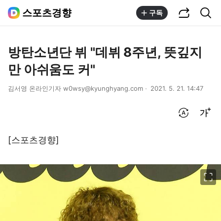
공유하기
통합검색
스포츠경향
구독
방탄소년단 뷔 "데뷔 8주년, 뜻깊지
만 아쉬움도 커"
김서영 온라인기자 w0wsy@kyunghyang.com
2021. 5. 21. 14:47
번역 설정
글씨크기 조절하기
[스포츠경향]
이미지 크게 보기