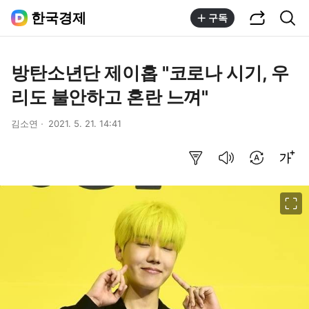
공유하기
통합검색
한국경제
구독
방탄소년단 제이홉 "코로나 시기, 우
리도 불안하고 혼란 느껴"
김소연
2021. 5. 21. 14:41
요약보기
음성으로 듣기
번역 설정
글씨크기 조절하기
이미지 크게 보기