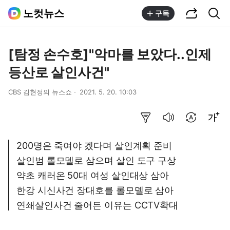
공유하기
통합검색
노컷뉴스
구독
[탐정 손수호]"악마를 보았다..인제
등산로 살인사건"
CBS 김현정의 뉴스쇼
2021. 5. 20. 10:03
요약보기
음성으로 듣기
번역 설정
글씨크기 조절하기
200명은 죽여야 겠다며 살인계획 준비
살인범 롤모델로 삼으며 살인 도구 구상
약초 캐러온 50대 여성 살인대상 삼아
한강 시신사건 장대호를 롤모델로 삼아
연쇄살인사건 줄어든 이유는 CCTV확대