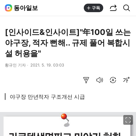
공유하기
통합검색
동아일보
구독
[인사이드&인사이트]"年100일 쓰는
야구장, 적자 뻔해.. 규제 풀어 복합시
설 허용을"
황규인 기자
2021. 5. 19. 03:03
요약보기
음성으로 듣기
번역 설정
글씨크기 조절하기
야구장 만년적자 구조개선 시급
이미지 크게 보기