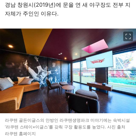
경남 창원시(2019년)에 문을 연 새 야구장도 전부 지
자체가 주인인 이유다.
이미지 크게 보기
라쿠텐 골든이글스의 안방인 라쿠텐생명파크 미야기에는 숙박시설
‘라쿠텐 스테이×이글스‘를 갖춰 구장 활용도를 높였다. 사진 출처
라쿠텐 홈페이지