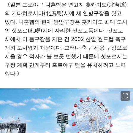
《일본 프로야구 니혼햄은 연고지 홋카이도(北海道)
의 기타히로시마(北廣島)시에 새 안방구장을 짓고
있다. 니혼햄의 현재 안방구장은 홋카이도 최대 도시
인 삿포로(札幌)시에 자리한 삿포로돔이다. 삿포로
시에서 이 돔구장을 지은 건 2002 한일 월드컵 축구
개최 도시였기 때문이다. 그러나 축구 전용 구장으로
지을 경우 적자가 불 보듯 뻔했기 때문에 삿포로시는
구장 계획 단계부터 프로야구 팀을 유치하려고 노력
했다.》
이미지 크게 보기