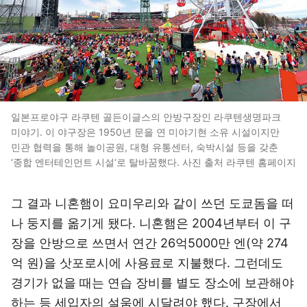
일본프로야구 라쿠텐 골든이글스의 안방구장인 라쿠텐생명파크
미야기. 이 야구장은 1950년 문을 연 미야기현 소유 시설이지만
민관 협력을 통해 놀이공원, 대형 유통센터, 숙박시설 등을 갖춘
‘종합 엔터테인먼트 시설‘로 탈바꿈했다. 사진 출처 라쿠텐 홈페이지
그 결과 니혼햄이 요미우리와 같이 쓰던 도쿄돔을 떠
나 둥지를 옮기게 됐다. 니혼햄은 2004년부터 이 구
장을 안방으로 쓰면서 연간 26억5000만 엔(약 274
억 원)을 삿포로시에 사용료로 지불했다. 그런데도
경기가 없을 때는 연습 장비를 별도 장소에 보관해야
하는 등 세입자의 설움에 시달려야 했다. 구장에서