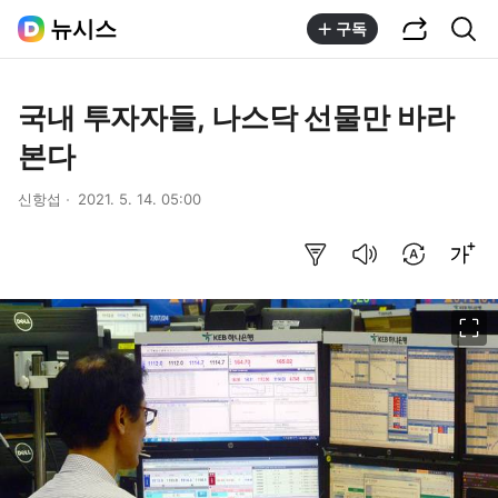
공유하기
통합검색
뉴시스
구독
국내 투자자들, 나스닥 선물만 바라
본다
신항섭
2021. 5. 14. 05:00
요약보기
음성으로 듣기
번역 설정
글씨크기 조절하기
이미지 크게 보기