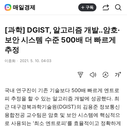
공유하기
통합검색
매일경제
구독
[과학] DGIST, 알고리즘 개발..암호·
보안 시스템 수준 500배 더 빠르게
추정
이종화
2021. 5. 10. 04:03
요약보기
음성으로 듣기
번역 설정
글씨크기 조절하기
국내 연구진이 기존 기술보다 500배 빠르게 엔트로
피 추정을 할 수 있는 알고리즘 개발에 성공했다. 최
근 대구경북과학기술원(DGIST)의 김용준 정보통신
융합전공 교수팀은 암호 및 보안 시스템에 핵심적으
로 사용되는 '최소 엔트로피'를 효율적이고 정확하게