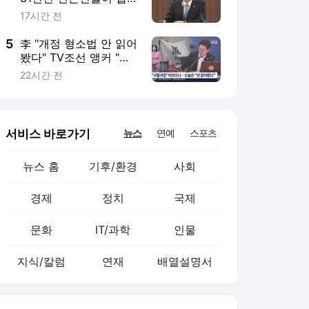
문화
IT/과학
인물
지식/칼럼
연재
배열설명서