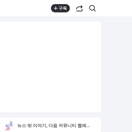
공유하기
검색
구독
뉴스 밖 이야기, 다음 커뮤니티 웹에서 보기
실시간 트렌드
오늘 2:02 기준
툴팁보기
1
하영 의사 집안
,신규
2
손서연 U17 세계선수권 승리
,신규
3
한상미 이태원특조위 해임
,하락
4
YG 사옥 골프채 난동
,신규
5
국내생산세액공제
,유지
6
선관위 압수수색
,신규
7
공공재정 부정수급 증가
,신규