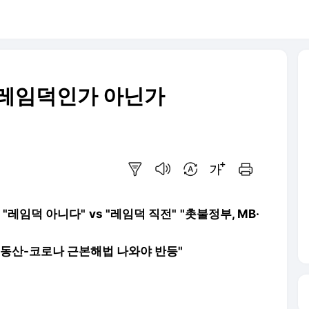
 레임덕인가 아닌가
요약보기
음성으로 듣기
번역 설정
글씨크기 조절하기
인쇄하기
레임덕 아니다" vs "레임덕 직전" "촛불정부, MB·
…부동산-코로나 근본해법 나와야 반등"