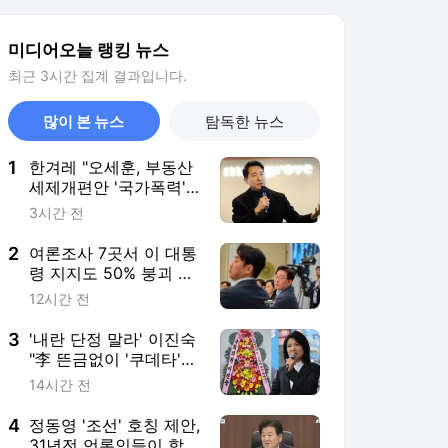
3
'내란 단정 말라' 이진숙
"李 뜬금없이 '쿠데타'
언급, 육사 자부심 빼앗
14시간 전
아"
4
정동영 '조선' 호칭 제안,
31년전 언론인들이 합의
했다
17시간 전
5
李 "개정 형소법 안 읽어
봤다" TV조선 앵커 "법
통과 우려 큰데 왜 이러
22시간 전
나"
서비스 바로가기
뉴스
연예
스포츠
뉴스 홈
기후/환경
사회
경제
정치
국제