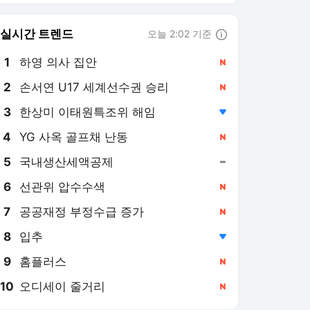
8
입추
,하락
9
홈플러스
,신규
10
오디세이 줄거리
,신규
미디어오늘 랭킹 뉴스
최근 3시간 집계 결과입니다.
많이 본 뉴스
탐독한 뉴스
1
한겨레 "오세훈, 부동산
세제개편안 '국가폭력'
깎아내려"
3시간 전
2
여론조사 7곳서 이 대통
령 지지도 50% 붕괴 …
2030여론 악화도
12시간 전