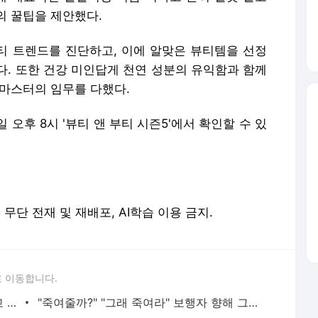
의 꿀팁을 제안했다.
티 트렌드를 진단하고, 이에 알맞은 뷰티템을 선정
다. 또한 건강 미인답게 천연 성분의 유익함과 함께
 마스터의 임무를 다했다.
오후 8시 '뷰티 앤 부티 시즌5'에서 확인할 수 있
erved. 무단 전재 및 재배포, AI학습 이용 금지.
 이동합니다.
황정민의 또 다른 팬 등장 "지독히 엮이고 싶었던 건 너" 폭로녀 직격
"죽여줄까?" "그래 죽여라" 보행자 향해 그대로 차량 돌진한 운전자[영상]