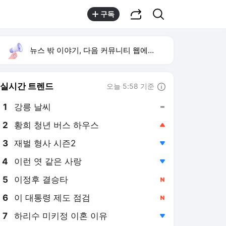
공유하기
검색
구독
뉴스 밖 이야기, 다음 커뮤니티 웹에서 보기
실시간 트렌드
오늘 5:58 기준
툴팁보기
1
강릉 날씨
,유지
2
황희 청년 버스 하우스
,상승
3
재벌 형사 시즌2
,하락
4
이런 엿 같은 사랑
,하락
5
이정후 결승타
,신규
6
이 대통령 제도 점검
,신규
7
하리수 미키정 이혼 이유
,하락