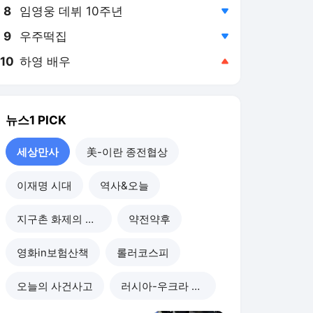
8
임영웅 데뷔 10주년
,하락
9
우주떡집
,하락
10
하영 배우
,상승
뉴스1
PICK
세상만사
美-이란 종전협상
이재명 시대
역사&오늘
지구촌 화제의 뉴스
약전약후
영화in보험산책
롤러코스피
오늘의 사건사고
러시아-우크라 전쟁