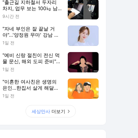
"출근길 지하철서 두자리
차지, 업무 보는 100㎏ 남
성…부딪히면 신경질"
9시간 전
"자네 부인은 잘 끝날 거
야"…'양정원 무마' 강남 경
찰, 다른 돈도 받은 정황
1일 전
"예비 신랑 절친이 전신 먹
물 문신, 해외 도피 준비"…
예비 신부 '혼란'
1일 전
"이혼한 여사친은 생명의
은인…한집서 살게 해달라"
남편 요구에 '절망'
1일 전
세상만사
더보기