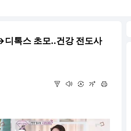
→디톡스 초모..건강 전도사
요약보기
음성으로 듣기
번역 설정
글씨크기 조절하기
인쇄하기