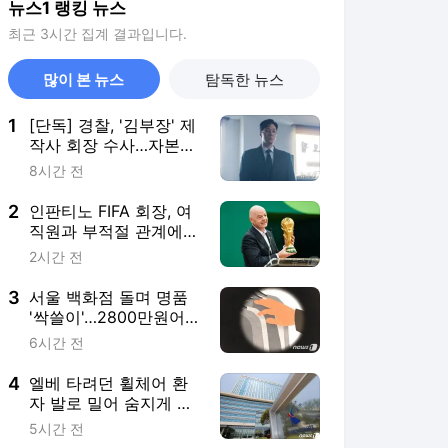
뉴스1 랭킹 뉴스
최근 3시간 집계 결과입니다.
많이 본 뉴스
탐독한 뉴스
1
[단독] 경찰, '김부장' 제
작사 회장 수사…자본시
장법 위반 의혹
8시간 전
2
인판티노 FIFA 회장, 여
직원과 부적절 관계에
거액 퇴직금 지급 논란
2시간 전
3
서울 백화점 돌며 명품
'싹쓸이'…2800만원어
치 훔친 중국인 실형
6시간 전
4
엘베 타려던 휠체어 환
자 발로 밀어 숨지게 한
간병인 집유, 이유는
5시간 전