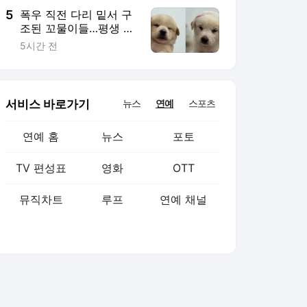
5
폭우 직전 다리 밑서 구
조된 꼬물이들…평생 가
족 기다려
5시간 전
서비스 바로가기
뉴스
연예
스포츠
연예 홈
뉴스
포토
TV 편성표
영화
OTT
뮤직차트
루프
연예 채널