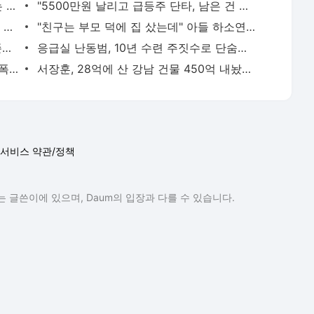
"출근길 지하철서 두자리 차지, 업무 보는 100㎏ 남성…부딪히면 신경질"
"5500만원 날리고 급등주 단타, 남은 건 빚뿐"…30대 여성 파혼 위기
"내가 치매? 혼자 죽겠다"…깜빡깜빡하는 시모, 검사하라 하자 '발끈'
"친구는 부모 덕에 집 샀는데" 아들 하소연에 "죄지었다" 사죄 '먹먹'
"난 20년 병수발했는데…'배다른 형제' 존재, 유산 절반 가져가나"
응급실 난동범, 10년 수련 주짓수로 단숨에 제압한 간호사 화제[영상]
"단둘만 있는 밀폐된 공간과 술…황정민 폭로녀는 두가지에 집착했다"
서장훈, 28억에 산 강남 건물 450억 내놨다…세후 차익 280억 '잭팟'
서비스 약관/정책
 글쓴이에 있으며, Daum의 입장과 다를 수 있습니다.