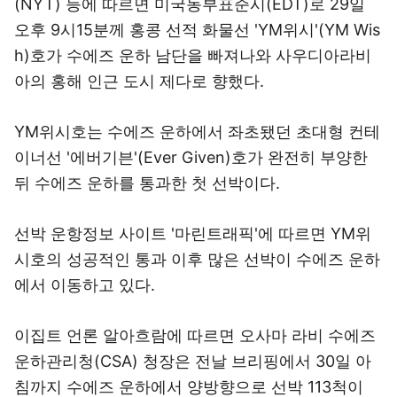
(NYT) 등에 따르면 미국동부표준시(EDT)로 29일
오후 9시15분께 홍콩 선적 화물선 'YM위시'(YM Wis
h)호가 수에즈 운하 남단을 빠져나와 사우디아라비
아의 홍해 인근 도시 제다로 향했다.
YM위시호는 수에즈 운하에서 좌초됐던 초대형 컨테
이너선 '에버기븐'(Ever Given)호가 완전히 부양한
뒤 수에즈 운하를 통과한 첫 선박이다.
선박 운항정보 사이트 '마린트래픽'에 따르면 YM위
시호의 성공적인 통과 이후 많은 선박이 수에즈 운하
에서 이동하고 있다.
이집트 언론 알아흐람에 따르면 오사마 라비 수에즈
운하관리청(CSA) 청장은 전날 브리핑에서 30일 아
침까지 수에즈 운하에서 양방향으로 선박 113척이