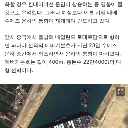
화할 경우 컨테이너선 운임이 상승하는 등 영향이 클
것으로 우려했다. 그러나 예상보다 이른 시일 내에
수에즈 운하의 통항이 재개돼며 안도하고 있다.
앞서 중국에서 출발해 네덜란드 로테르담으로 향하
던 파나마 선적의 에버기븐호가 지난 23일 수에즈
운하 중간에서 좌초하면서 운하의 통행이 마비됐다.
에버기븐호는 길이 400ｍ, 총톤수 22만4000t의 대
형 선박이다.
이미지 크게 보기