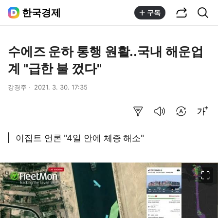
공유하기
통합검색
한국경제
구독
수에즈 운하 통행 원활..국내 해운업
계 "급한 불 껐다"
강경주
2021. 3. 30. 17:35
요약보기
음성으로 듣기
번역 설정
글씨크기 조절하기
이집트 언론 "4일 안에 체증 해소"
이미지 크게 보기