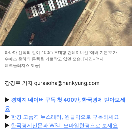
파나마 선적의 길이 400m 초대형 컨테이너선 '에버 기븐'호가
수에즈 운하의 통행을 가로막고 있던 모습. [사진=맥사
테크놀러지스 제공]
강경주 기자 qurasoha@hankyung.com
▶
경제지 네이버 구독 첫 400만, 한국경제 받아보세
요
▶
한경 고품격 뉴스레터, 원클릭으로 구독하세요
▶
한국경제신문과 WSJ, 모바일한경으로 보세요