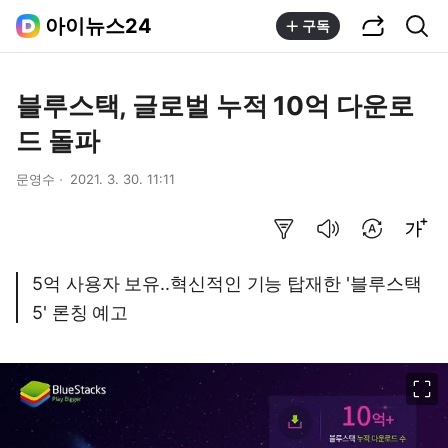
공유하기
통합검색
아이뉴스24
구독
블루스택, 글로벌 누적 10억 다운로
드 돌파
문영수
2021. 3. 30. 11:11
요약보기
음성으로 듣기
번역 설정
글씨크기 조절하기
5억 사용자 보유..혁신적인 기능 탑재한 '블루스택
5' 론칭 예고
이미지 크게 보기