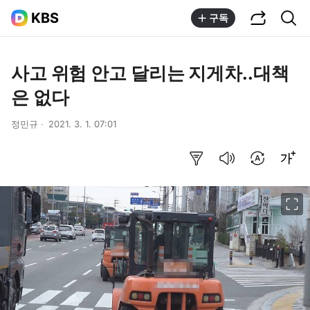
공유하기
통합검색
KBS
구독
사고 위험 안고 달리는 지게차..대책
은 없다
정민규
2021. 3. 1. 07:01
요약보기
음성으로 듣기
번역 설정
글씨크기 조절하기
이미지 크게 보기