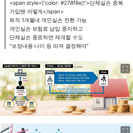
<span style=\"color: #278f8e;\">단체실손 중복
가입땐 어떻게</span>
퇴직 1개월내 개인실손 전환 가능
개인실손 보험료 납입 중지하고
단체실손 종료하면 재개할 수도
"보장내용·나이 등 따져 결정해야"
이미지 크게 보기
이미지 크게 보기