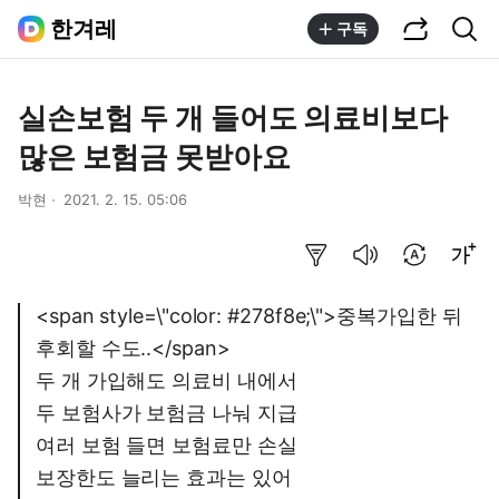
공유하기
통합검색
한겨레
구독
실손보험 두 개 들어도 의료비보다
많은 보험금 못받아요
박현
2021. 2. 15. 05:06
요약보기
음성으로 듣기
번역 설정
글씨크기 조절하기
<span style=\"color: #278f8e;\">중복가입한 뒤
후회할 수도..</span>
두 개 가입해도 의료비 내에서
두 보험사가 보험금 나눠 지급
여러 보험 들면 보험료만 손실
보장한도 늘리는 효과는 있어