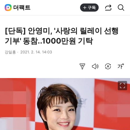
공유하기
통합검색
더팩트
구독
[단독] 안영미, '사랑의 릴레이 선행
기부' 동참..1000만원 기탁
강일홍
2021. 2. 14. 14:03
요약보기
음성으로 듣기
번역 설정
글씨크기 조절하기
이미지 크게 보기