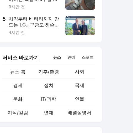
문화
IT/과학
인물
지식/칼럼
연재
배열설명서