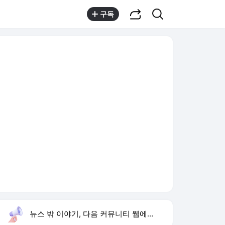
공유하기
검색
구독
뉴스 밖 이야기, 다음 커뮤니티 웹에서 보기
실시간 트렌드
오늘 16:02 기준
툴팁보기
1
반민정 9월 결혼
,유지
2
한상미 조사국장 해임
,상승
3
방은희 어머니 고독사
,신규
4
휴젤 상반기 실적
,신규
5
24기 옥순
,신규
6
이모란 원장
,신규
7
비서실장 강훈식
,신규