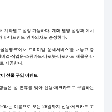
'올원뱅크'에서 프리미엄 '운세서비스'를 내놓고 총
정비결·직업운·소원카드·타로봇·타로카드 재물운·타
로 제공한다.
맞이 선물 구입 이벤트
행들은 설 연휴를 맞아 신용·체크카드로 구입하는
소’라는 이름으로 오는 28일까지 신용·체크카드 고
 동안 국내 전 가맹점에서 일시불·할부 합산 40만
품 또는 캐시백을 제공한다. 이용금액 40만원 당 추
여받을 수 있다.
자 로봇청소기(3명), 신세계상품권 100만원(5명)을
 300명에게 3만원, 500명에게 1만원을 각각 적용