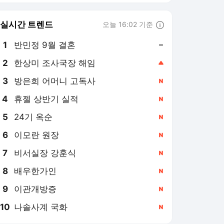
8
배우한가인
,신규
9
이관개방증
,신규
10
나솔사계 국화
,신규
아이뉴스24 랭킹 뉴스
최근 3시간 집계 결과입니다.
많이 본 뉴스
탐독한 뉴스
1
"30댄 줄 알았는데 70
대에 손주 셋"⋯동안 비
결은 하루 800g 먹는
13시간 전
'이 음식' [헬스+]
2
김정관 "반도체는 투자
가 곧 분배…주주 동의
없는 성과급은 월권"[종
12시간 전