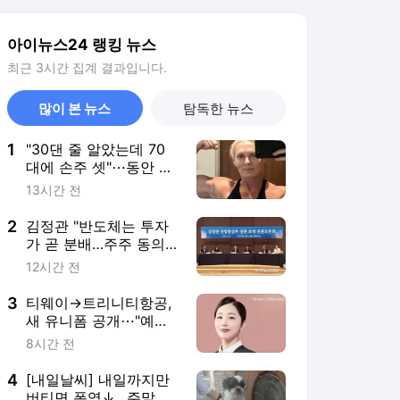
합]
3
티웨이→트리니티항공,
새 유니폼 공개⋯"예쁘
다"
8시간 전
4
[내일날씨] 내일까지만
버티면 폭염↓…주말 동
해·제주에 '많은 비'
9시간 전
5
치약부터 배터리까지 만
드는 LG…구광모·젠슨
황 재회 이유는
4시간 전
서비스 바로가기
뉴스
연예
스포츠
뉴스 홈
기후/환경
사회
경제
정치
국제