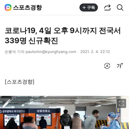
공유하기
통합검색
스포츠경향
구독
코로나19, 4일 오후 9시까지 전국서
339명 신규확진
손봉석 기자 paulsohn@kyunghyang.com
2021. 2. 4. 22:12
번역 설정
글씨크기 조절하기
[스포츠경향]
이미지 크게 보기