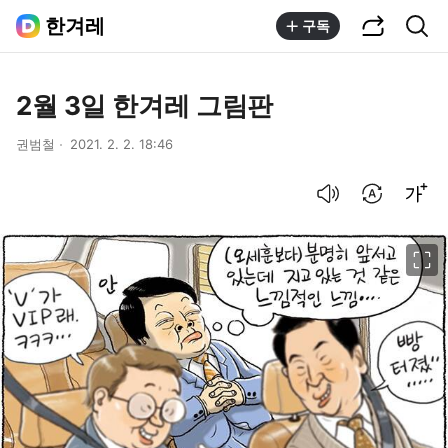
공유하기
통합검색
한겨레
구독
2월 3일 한겨레 그림판
권범철
2021. 2. 2. 18:46
음성으로 듣기
번역 설정
글씨크기 조절하기
이미지 크게 보기