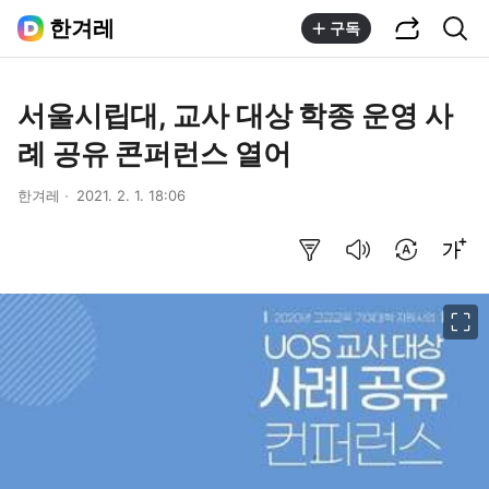
공유하기
통합검색
한겨레
구독
서울시립대, 교사 대상 학종 운영 사
례 공유 콘퍼런스 열어
한겨레
2021. 2. 1. 18:06
요약보기
음성으로 듣기
번역 설정
글씨크기 조절하기
이미지 크게 보기