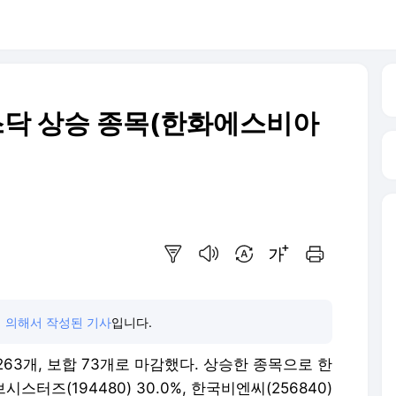
 코스닥 상승 종목(한화에스비아
요약보기
음성으로 듣기
번역 설정
글씨크기 조절하기
인쇄하기
 의해서 작성된 기사
입니다.
 263개, 보합 73개로 마감했다. 상승한 종목으로 한
시스터즈(194480) 30.0%, 한국비엔씨(256840)