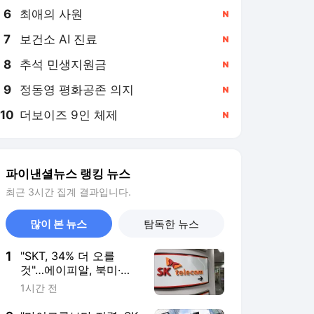
6
최애의 사원
,신규
7
보건소 AI 진료
,신규
8
추석 민생지원금
,신규
9
정동영 평화공존 의지
,신규
10
더보이즈 9인 체제
,신규
파이낸셜뉴스 랭킹 뉴스
최근 3시간 집계 결과입니다.
많이 본 뉴스
탐독한 뉴스
1
"SKT, 34% 더 오를
것"…에이피알, 북미·유
럽 등 서구권서 성장 본
1시간 전
격화 [株토피아]