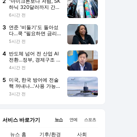
2
"마이크론보다 저렴, SK
하닉 320달러까지 간
다"…월가는 왜 ADR '매
6시간 전
수'인가
3
연준 '비둘기'도 돌아섰
다…쿡 "필요하면 금리
올릴 것"
5시간 전
4
반도체 넘어 전 산업 AI
전환…정부, 경제구조 혁
신 시동
4시간 전
5
미국, 한국 방어에 전술
핵 꺼내나…'사용 가능한
핵' 전략 검토
3시간 전
서비스 바로가기
뉴스
연예
스포츠
뉴스 홈
기후/환경
사회