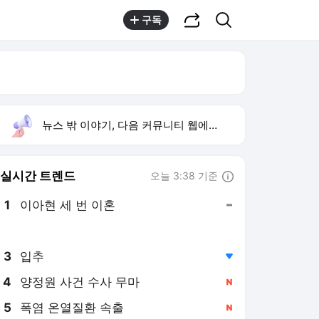
공유하기
검색
구독
뉴스 밖 이야기, 다음 커뮤니티 웹에서 보기
실시간 트렌드
오늘 3:38 기준
툴팁보기
1
이아현 세 번 이혼
,유지
2
세라젬 기술자료 유출
,신규
3
입추
,하락
4
양정원 사건 수사 무마
,신규
5
폭염 온열질환 속출
,신규