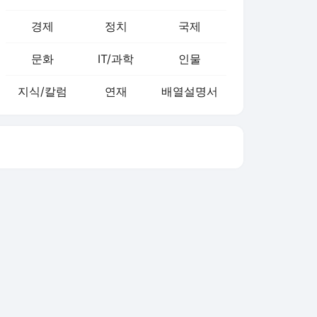
경제
정치
국제
문화
IT/과학
인물
지식/칼럼
연재
배열설명서