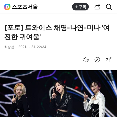
공유하기
통합검색
스포츠서울
구독
[포토] 트와이스 채영-나연-미나 '여
전한 귀여움'
최승섭
2021. 1. 31. 22:34
음성으로 듣기
번역 설정
글씨크기 조절하기
이미지 크게 보기