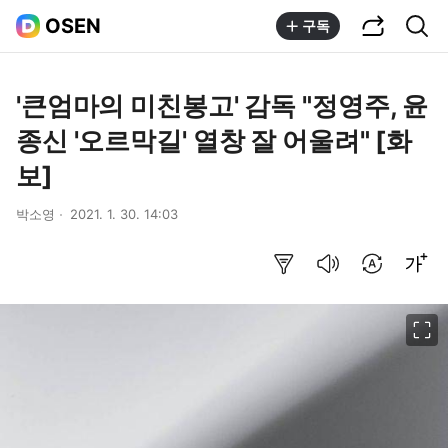
공유하기
통합검색
OSEN
구독
'큰엄마의 미친봉고' 감독 "정영주, 윤
종신 '오르막길' 열창 잘 어울려" [화
보]
박소영
2021. 1. 30. 14:03
요약보기
음성으로 듣기
번역 설정
글씨크기 조절하기
이미지 크게 보기