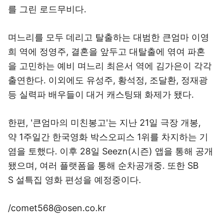
를 그린 로드무비다.
며느리를 모두 데리고 탈출하는 대범한 큰엄마 이영
희 역에 정영주, 결혼을 앞두고 대탈출에 엮여 파혼
을 고민하는 예비 며느리 최은서 역에 김가은이 각각
출연한다. 이외에도 유성주, 황석정, 조달환, 정재광
등 실력파 배우들이 대거 캐스팅돼 화제가 됐다.
한편, '큰엄마의 미친봉고'는 지난 21일 극장 개봉,
약 1주일간 한국영화 박스오피스 1위를 차지하는 기
염을 토했다. 이후 28일 Seezn(시즌) 앱을 통해 공개
됐으며, 여러 플랫폼을 통해 순차공개중. 또한 SB
S 설특집 영화 편성을 예정중이다.
/comet568@osen.co.kr