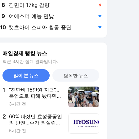
8
김민하 17kg 감량
,신규
9
여에스더 예능 민낯
,하락
10
캣츠아이 소피아 활동 중단
,하락
매일경제 랭킹 뉴스
최근 3시간 집계 결과입니다.
많이 본 뉴스
탐독한 뉴스
1
“진단비 15만원 지급”…
폭염으로 피해 봤다면
보험이 보장한다는데
3시간 전
2
60% 빠졌던 효성중공업
의 반전…주가 되살린
‘12조 수주’의 힘 [이주
5시간 전
의 Bull기둥]