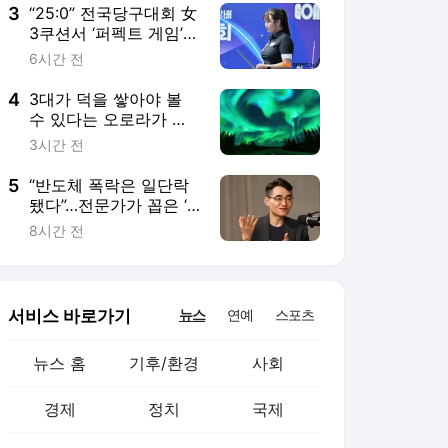
3
“25:0” 전국당구대회 女
3쿠션서 ‘퍼펙트 게임’
나왔다…국내1위 박세
6시간 전
정, 황령인에 완승
4
3대가 덕을 쌓아야 볼
수 있다는 오로라가 연
중 240일 넘게 뜬다는
3시간 전
곳
5
“반도체 폭락은 일단락
됐다”…전문가가 꼽은 ‘8
월 반등’ 시그널
8시간 전
서비스 바로가기
뉴스
연예
스포츠
뉴스 홈
기후/환경
사회
경제
정치
국제