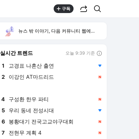
공유하기
검색
구독
뉴스 밖 이야기, 다음 커뮤니티 웹에서 보기
실시간 트렌드
오늘 9:39 기준
툴팁보기
1
고경표 나혼산 출연
,하락
2
이강인 AT마드리드
,신규
3
류혜영 나혼산 삼순이계단
,신규
4
구성환 한우 파티
,신규
5
우리 동네 전성시대
,하락
6
봉황대기 전국고교야구대회
,신규
7
전현무 계획 4
,신규