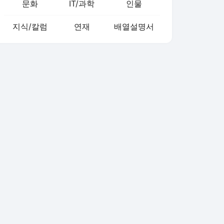
문화
IT/과학
인물
지식/칼럼
연재
배열설명서