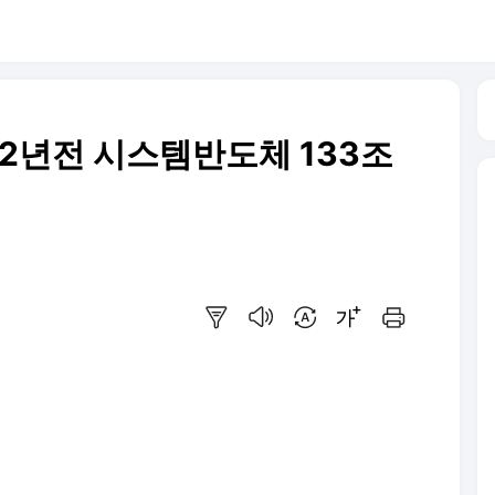
.2년전 시스템반도체 133조
요약보기
음성으로 듣기
번역 설정
글씨크기 조절하기
인쇄하기