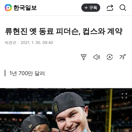
공유하기
통합검색
한국일보
구독
류현진 옛 동료 피더슨, 컵스와 계약
박관규
2021. 1. 30. 09:40
요약보기
음성으로 듣기
번역 설정
글씨크기 조절하기
1년 700만 달러
이미지 크게 보기