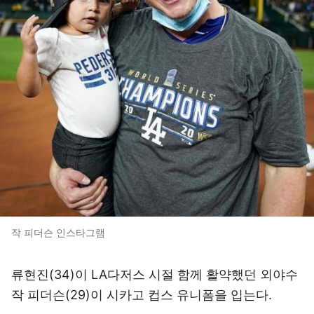
작 피더슨 인스타그램
류현진(34)이 LA다저스 시절 함께 활약했던 외야수
작 피더슨(29)이 시카고 컵스 유니폼을 입는다.