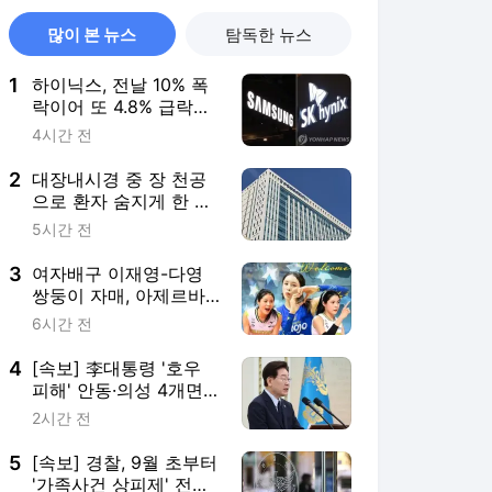
많이 본 뉴스
탐독한 뉴스
1
하이닉스, 전날 10% 폭
락이어 또 4.8% 급락…
삼전 0.2%↑(종합)
4시간 전
2
대장내시경 중 장 천공
으로 환자 숨지게 한 의
사 2심도 집행유예
5시간 전
3
여자배구 이재영-다영
쌍둥이 자매, 아제르바
이잔 투란VC 입단
6시간 전
4
[속보] 李대통령 '호우
피해' 안동·의성 4개면
특별재난지역 선포
2시간 전
5
[속보] 경찰, 9월 초부터
'가족사건 상피제' 전격