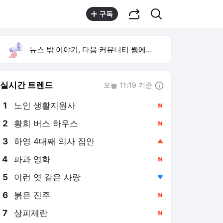
공유하기
검색
구독
뉴스 밖 이야기, 다음 커뮤니티 웹에서 보기
실시간 트렌드
오늘 11:19 기준
툴팁보기
1
노인 생활지원사
,신규
2
황희 버스 하우스
,신규
4
파과 영화
,신규
5
이런 엿 같은 사랑
,하락
6
붉은 진주
,신규
7
상피제란
,신규