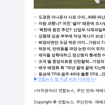
☞
도경완 아나운서 사표 수리…KBS 떠
☞
자랑 과했나? 여친 '셀카' 때문에 조
☞
'북한에 원전 추진?' 산업부 삭제파일
☞
강원래·김송 부부에 악성 메시지 보낸
☞
짜장라면만 조금 먹은 아이…가방서 7
☞
박은석, 반려동물 파양 논란 이어 위
☞
제자들 성학대하고 정신병자 행세한 
☞
조국 딸 중앙의료원 인턴탈락…가정의
☞
배우 배정화 측 "15년 열애 끝에 지난해
☞
동성애 77대·음주 40대·불륜 17대…
▶연합뉴스 앱 지금 바로 다운받기~
<저작권자(c) 연합뉴스, 무단 전재-재배
Copyright © 연합뉴스. 무단전재 -재배