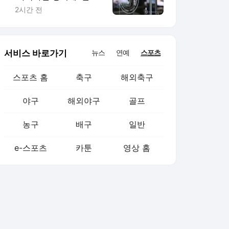
실시
2시간 전
서비스 바로가기
뉴스
연예
스포츠
스포츠 홈
축구
해외축구
야구
해외야구
골프
농구
배구
일반
e-스포츠
카툰
영상 홈