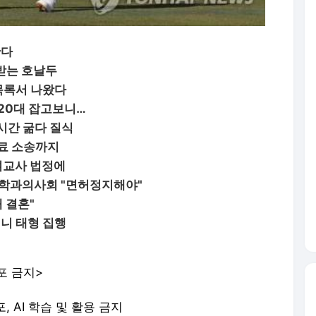
난다
사받는 호날두
목록서 나왔다
 20대 잡고보니…
시간 굶다 질식
자료 소송까지
여교사 법정에
학과의사회 "면허정지해야"
 결혼"
인니 태형 집행
포 금지>
포, AI 학습 및 활용 금지