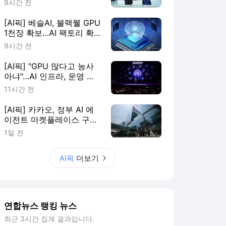
9시간 전
[AI픽] 베슬AI, 블랙웰 GPU
1천장 확보…AI 팩토리 확
장
9시간 전
[AI픽] "GPU 많다고 능사
아냐"…AI 인프라, 운영 효
율이 판가름
11시간 전
[AI픽] 카카오, 정부 AI 에
이전트 마켓플레이스 구축
한다
1일 전
AI픽
더보기
연합뉴스 랭킹 뉴스
최근 3시간 집계 결과입니다.