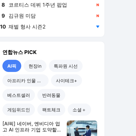
8
코르티스 데뷔 1주년 팝업
,신규
9
김규원 미담
,신규
10
재벌 형사 시즌2
,하락
연합뉴스
PICK
AI픽
현장in
특파원 시선
아프리카 인물 열전
사이테크+
베스트셀러
반려동물
게임위드인
팩트체크
소셜＋
[AI픽] 네이버, 엔비디아 업
고 AI 인프라 기업 도약할
까