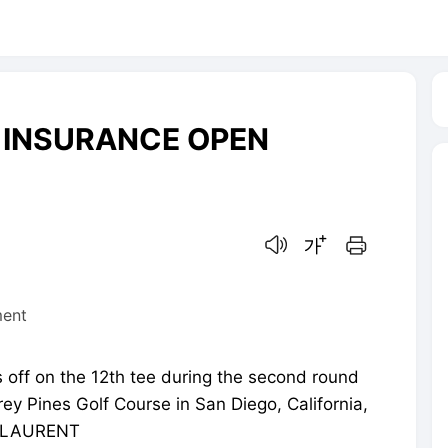
 INSURANCE OPEN
음성으로 듣기
글씨크기 조절하기
인쇄하기
ment
off on the 12th tee during the second round
ey Pines Golf Course in San Diego, California,
E LAURENT