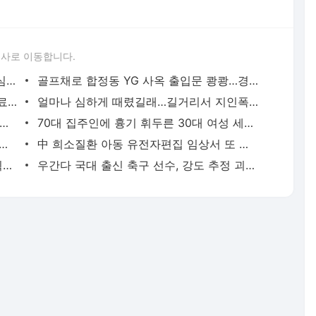
론사로 이동합니다.
성접대 경기서 한국 '무패'…한일월드컵 심판매수설 재점화될 듯 | 연합뉴스
골프채로 합정동 YG 사옥 출입문 쾅쾅…경찰, 20대 여성 체포 | 연합뉴스
배우 이신영, 조용히 입대…"신병훈련 수료, 군 생활 집중" | 연합뉴스
얼마나 심하게 때렸길래…길거리서 지인폭행 50대 살인미수 혐의 | 연합뉴스
시경 중 장 천공으로 환자 숨지게 한 의사 2심도 집행유예 | 연합뉴스
70대 집주인에 흉기 휘두른 30대 여성 세입자 체포 | 연합뉴스
둥둥'…인천 강화군 北 목함지뢰 주의보 | 연합뉴스
中 희소질환 아동 유전자편집 임상서 또 숨져…안전성 논란 확산 | 연합뉴스
경찰, '300억 사기 혐의' 차가원 연예기획사 대표 구속송치 | 연합뉴스
우간다 국대 출신 축구 선수, 강도 추정 괴한에 피살 | 연합뉴스