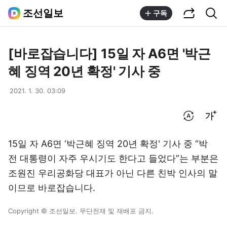
공유하기
통합검색
조선일보
구독
[바로잡습니다] 15일 자 A6면 '박근
혜 징역 20년 확정' 기사 중
2021. 1. 30. 03:09
번역 설정
글씨크기 조절하기
15일 자 A6면 ‘박근혜 징역 20년 확정' 기사 중 “박
전 대통령이 자주 우시기도 한다고 들었다”는 부분은
조원진 우리공화당 대표가 아닌 다른 친박 인사의 말
이므로 바로잡습니다.
Copyright © 조선일보. 무단전재 및 재배포 금지.