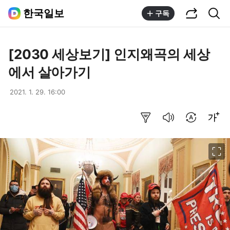
공유하기
통합검색
한국일보
구독
[2030 세상보기] 인지왜곡의 세상
에서 살아가기
2021. 1. 29. 16:00
요약보기
음성으로 듣기
번역 설정
글씨크기 조절하기
이미지 크게 보기