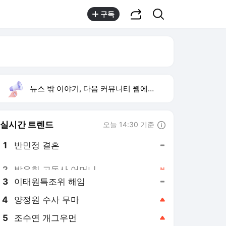
공유하기
검색
구독
뉴스 밖 이야기, 다음 커뮤니티 웹에서 보기
실시간 트렌드
오늘 14:30 기준
툴팁보기
1
반민정 결혼
,유지
2
방은희 고독사 어머니
,신규
3
이태원특조위 해임
,유지
4
양정원 수사 무마
,상승
5
조수연 개그우먼
,상승