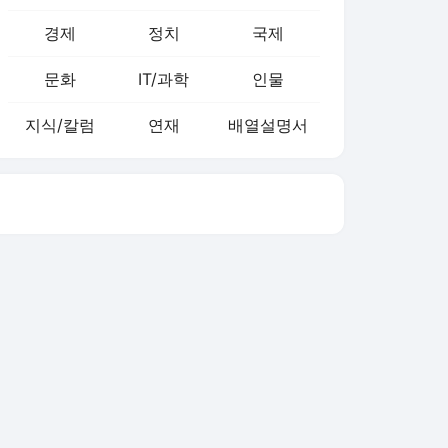
경제
정치
국제
문화
IT/과학
인물
지식/칼럼
연재
배열설명서