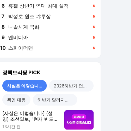
6
휴젤 상반기 역대 최대 실적
,신규
7
박성호 원조 갸루상
,신규
8
나솔사계 국화
,신규
9
엔비디아
,신규
10
스파이더맨
,신규
정책브리핑
PICK
사실은 이렇습니다
2026하반기 업무보고
폭염 대응
하반기 달라지는 정책
[사실은 이렇습니다] (설
명) 조선일보, "현재 반도체
기업들 주 52시간 예외 없
13시간 전
어도 수익 어마어마하더라"