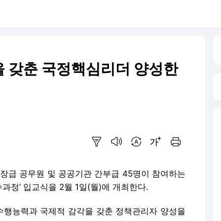
을 갖춘 국정핵심리더 양성한
요약보기
음성으로 듣기
번역 설정
글씨크기 조절하기
인쇄하기
)장급 공무원 및 공공기관 간부급 45명이 참여하는
정’ 입교식을 2월 1일(월)에 개최한다.
수행능력과 국제적 감각을 갖춘 정책관리자 양성을