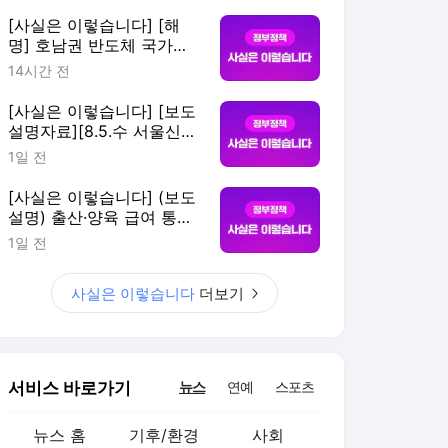
기사 등 관련
[사실은 이렇습니다] [해
명] 호남권 반도체 국가산
업단지는 관계기관 협의를
14시간 전
통해 추진하고 있습니다
[사실은 이렇습니다] [보도
설명자료][8.5.수 서울신
문] 태어나면 3560만원...
1일 전
'아동기본소득' 추진 관련
[사실은 이렇습니다] (보도
설명) 출산·양육 급여 통합
등에 관한 구체적인 내용은
1일 전
확정되지 않았습니다.
사실은 이렇습니다
더보기
서비스 바로가기
뉴스
연예
스포츠
뉴스 홈
기후/환경
사회