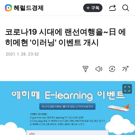
공유하기
통합검색
헤럴드경제
구독
코로나19 시대에 랜선여행을~日 에
히메현 '이러닝' 이벤트 개시
2021. 1. 28. 23:32
요약보기
음성으로 듣기
번역 설정
글씨크기 조절하기
이미지 크게 보기