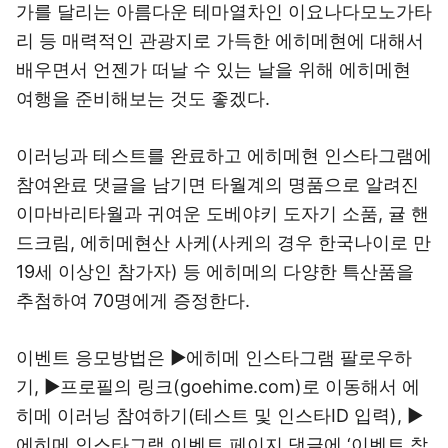
가를 달리는 아름다운 테마열차인 이요나다모노가타
리 등 매력적인 관광지로 가득한 에히메현에 대해서
배우면서 언젠가 떠날 수 있는 날을 위해 에히메현
여행을 준비해보는 것도 좋겠다.
이러닝과 테스트를 완료하고 에히메현 인스타그램에
참여완료 댓글을 남기면 타월계의 명품으로 알려진
이마바리타월과 귀여운 도베야키 도자기 소품, 귤 핸
드크림, 에히메현산 사케(사케의 경우 한국나이로 만
19세 이상인 참가자) 등 에히메의 다양한 특산품을
추첨하여 70명에게 증정한다.
이벤트 응모방법은 ▶에히메 인스타그램 팔로우하
기, ▶프로필의 링크(goehime.com)로 이동해서 에
히메 이러닝 참여하기(테스트 및 인스타ID 입력), ▶
에히메 인스타그램 이벤트 페이지 댓글에 ‘이벤트 참